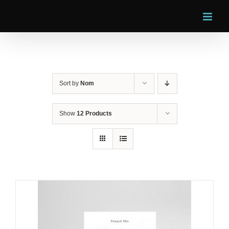
Skip
to
content
Sort by
Nom
Show
12 Products