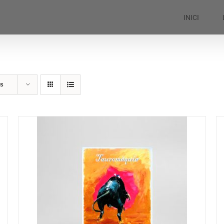
INICI
ts