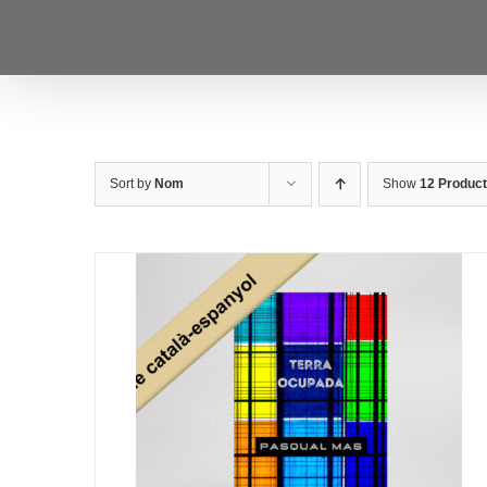
Skip
to
content
Sort by
Nom
Show
12 Produc