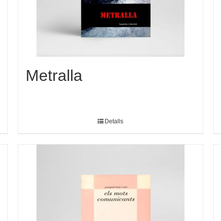
Metralla
Detalls