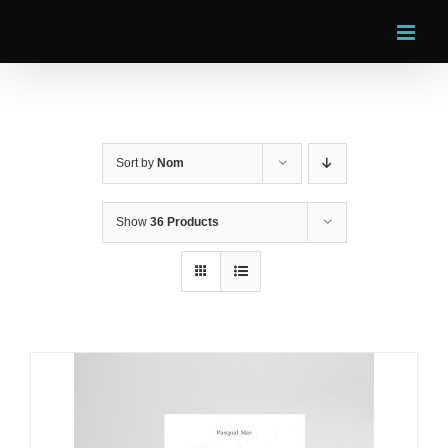
Skip
to
content
Sort by
Nom
Show
36 Products