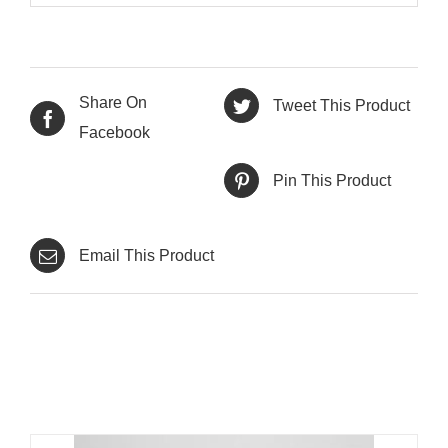
Share On
Tweet This Product
Facebook
Pin This Product
Email This Product
Productes relacionats