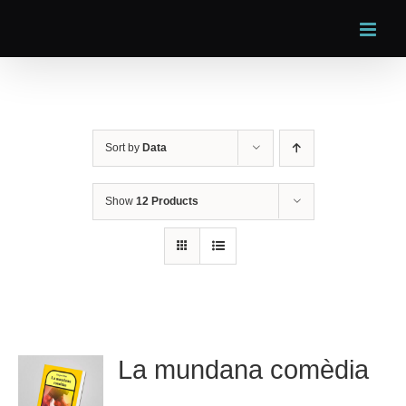
Skip
to
content
Sort by
Data
Show
12 Products
La mundana comèdia