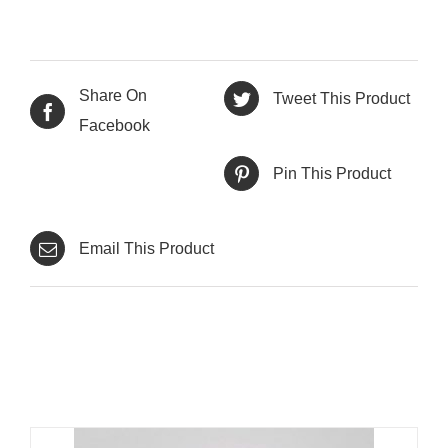
Share On
Tweet This Product
Facebook
Pin This Product
Email This Product
Productes relacionats