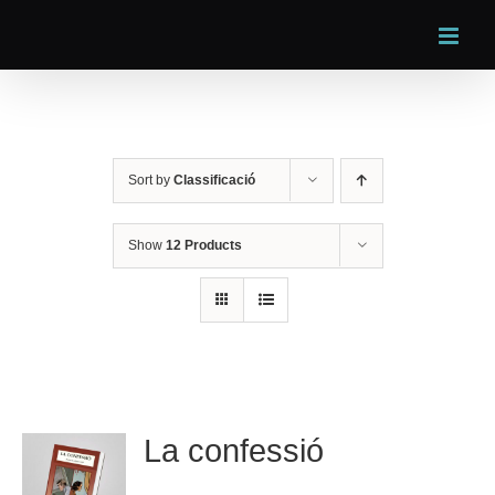
Skip
to
content
Sort by
Classificació
Show
12 Products
La confessió