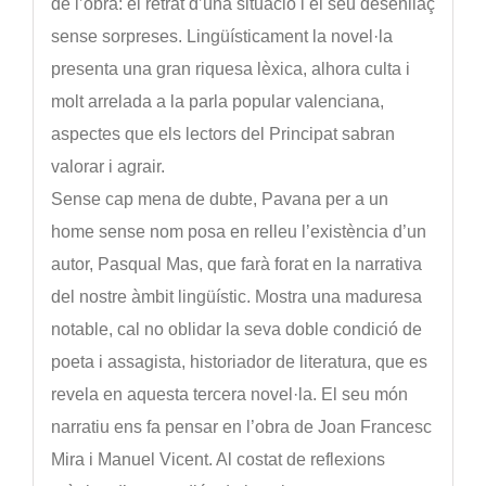
de l’obra: el retrat d’una situació i el seu desenllaç
sense sorpreses. Lingüísticament la novel·la
presenta una gran riquesa lèxica, alhora culta i
molt arrelada a la parla popular valenciana,
aspectes que els lectors del Principat sabran
valorar i agrair.
Sense cap mena de dubte, Pavana per a un
home sense nom posa en relleu l’existència d’un
autor, Pasqual Mas, que farà forat en la narrativa
del nostre àmbit lingüístic. Mostra una maduresa
notable, cal no oblidar la seva doble condició de
poeta i assagista, historiador de literatura, que es
revela en aquesta tercera novel·la. El seu món
narratiu ens fa pensar en l’obra de Joan Francesc
Mira i Manuel Vicent. Al costat de reflexions