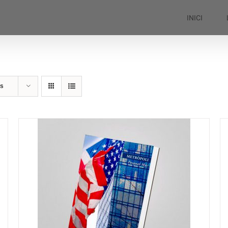
INICI
ts