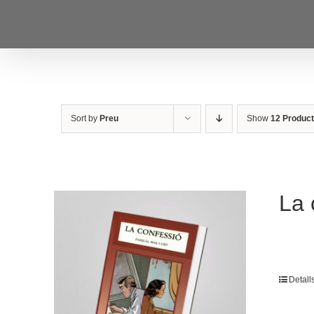
Skip
to
content
Sort by
Preu
Show
12 Produc
La 
Detall