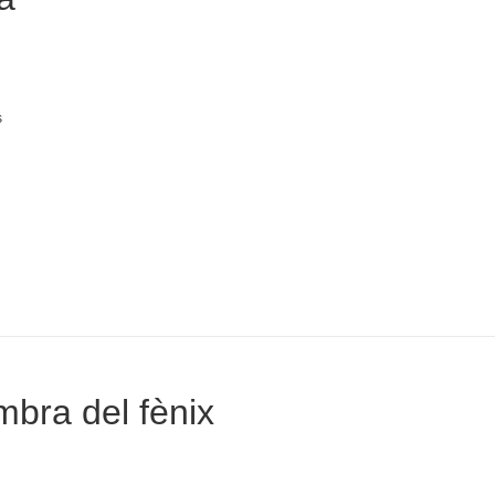
s
mbra del fènix