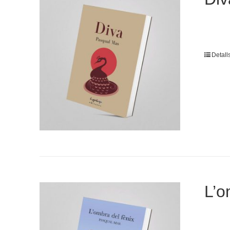
Detall
L’o