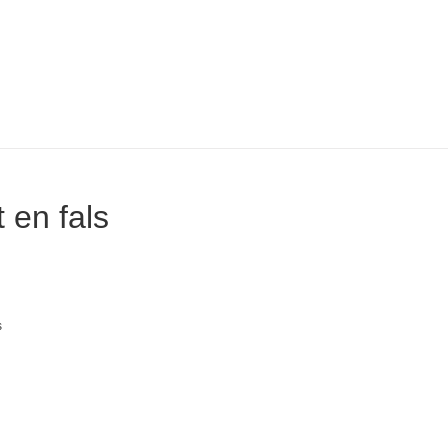
t en fals
s