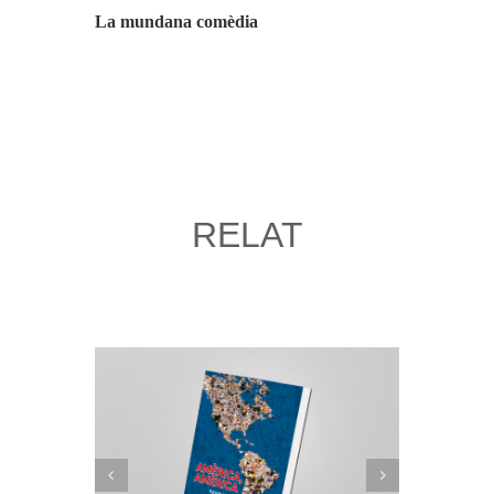
La mundana comèdia
Un miracle
RELAT