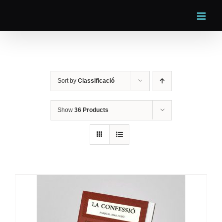
Skip
to
content
Sort by
Classificació
Show
36 Products