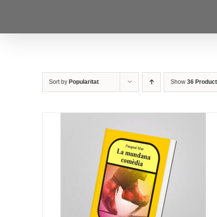
Skip
to
content
Sort by
Popularitat
Show
36 Produc