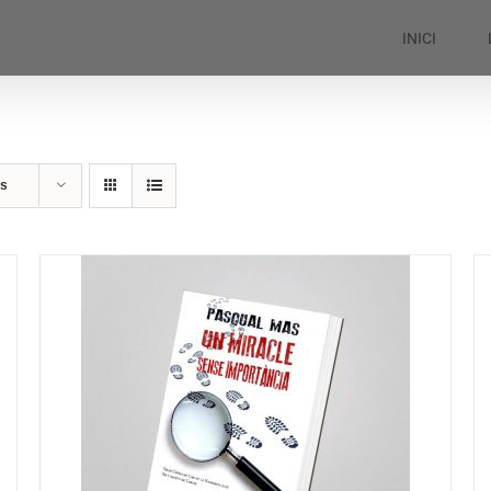
INICI
ts