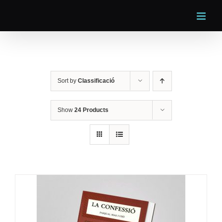
Skip
to
content
Sort by
Classificació
Show
24 Products