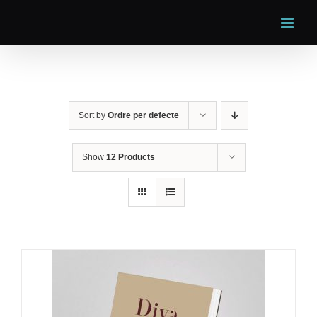
Skip
to
content
Sort by
Ordre per defecte
Show
12 Products