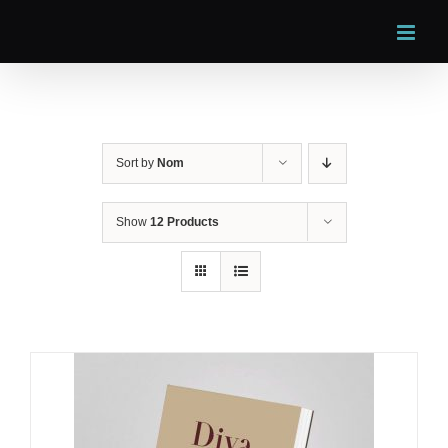
Skip
to
content
Sort by
Nom
Show
12 Products