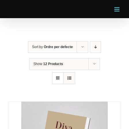
Skip
to
content
Sort by
Ordre per defecte
Show
12 Products