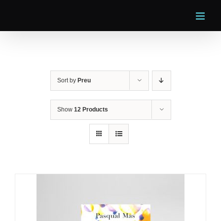
Skip
to
content
Sort by
Preu
Show
12 Products