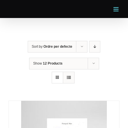
Skip
to
content
Sort by
Ordre per defecte
Show
12 Products