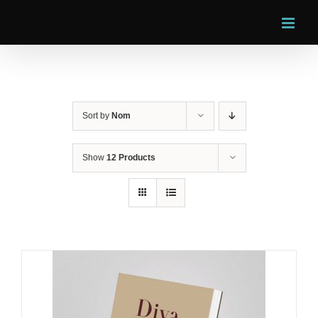
Skip
to
content
Sort by
Nom
Show
12 Products