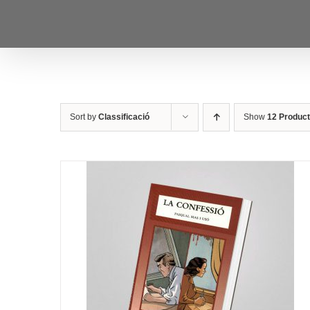
Skip
to
content
Sort by
Classificació
Show
12 Produc