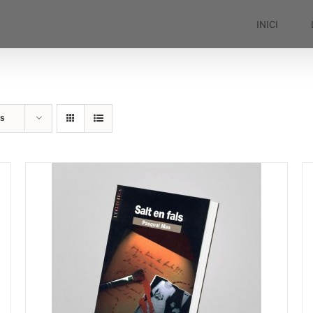
INICI
ts