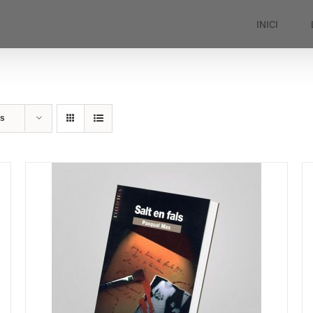
INICI
ts