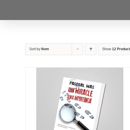
Skip
to
content
Sort by
Nom
Show
12 Produc