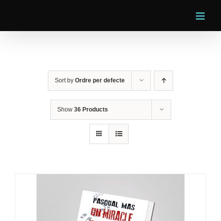
Skip
to
content
Sort by
Ordre per defecte
Show
36 Products