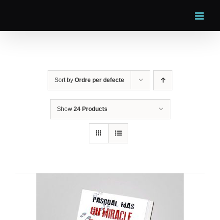
Skip
to
content
Sort by
Ordre per defecte
Show
24 Products