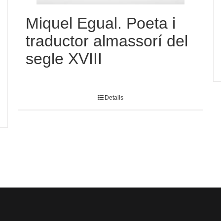
Miquel Egual. Poeta i
traductor almassorí del
segle XVIII
Detalls