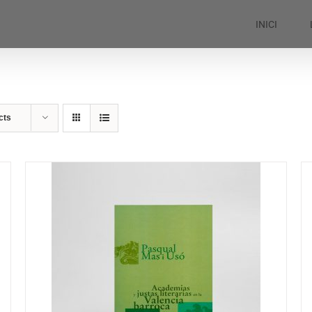
INICI
cts