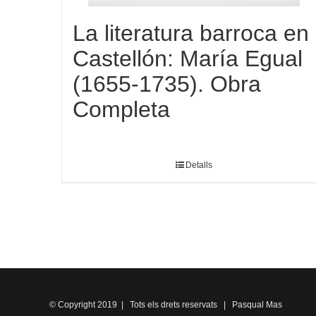
La literatura barroca en
Castellón: María Egual
(1655-1735). Obra
Completa
Detalls
© Copyright 2019 | Tots els drets reservats | Pasqual Mas