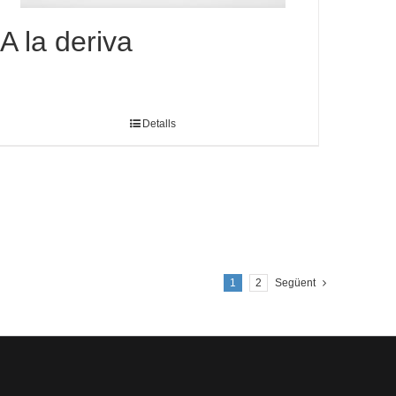
A la deriva
Detalls
1
2
Següent