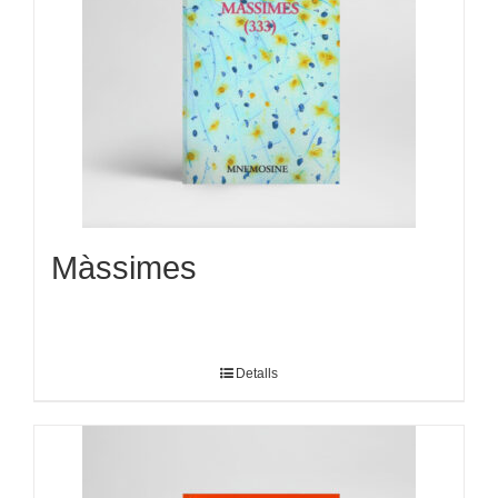
Màssimes
Detalls