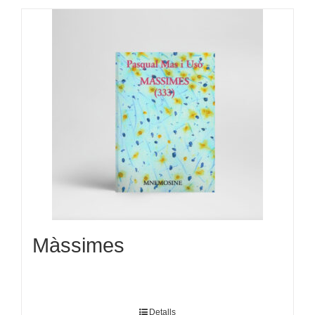
Màssimes
Detalls