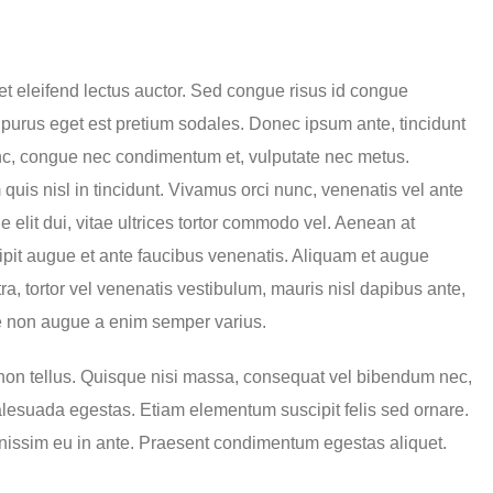
et eleifend lectus auctor. Sed congue risus id congue
purus eget est pretium sodales. Donec ipsum ante, tincidunt
unc, congue nec condimentum et, vulputate nec metus.
quis nisl in tincidunt. Vivamus orci nunc, venenatis vel ante
e elit dui, vitae ultrices tortor commodo vel. Aenean at
it augue et ante faucibus venenatis. Aliquam et augue
ra, tortor vel venenatis vestibulum, mauris nisl dapibus ante,
e non augue a enim semper varius.
 non tellus. Quisque nisi massa, consequat vel bibendum nec,
malesuada egestas. Etiam elementum suscipit felis sed ornare.
gnissim eu in ante. Praesent condimentum egestas aliquet.