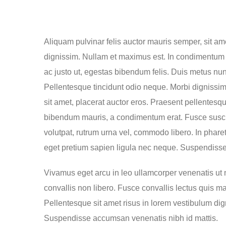
Nullam suscipit mas
Aliquam pulvinar felis auctor mauris semper, sit am
dignissim. Nullam et maximus est. In condimentum 
ac justo ut, egestas bibendum felis. Duis metus n
Pellentesque tincidunt odio neque. Morbi dignissim 
sit amet, placerat auctor eros. Praesent pellentesqu
bibendum mauris, a condimentum erat. Fusce suscip
volutpat, rutrum urna vel, commodo libero. In pharet
eget pretium sapien ligula nec neque. Suspendiss
Vivamus eget arcu in leo ullamcorper venenatis ut
convallis non libero. Fusce convallis lectus quis 
Pellentesque sit amet risus in lorem vestibulum di
Suspendisse accumsan venenatis nibh id mattis.