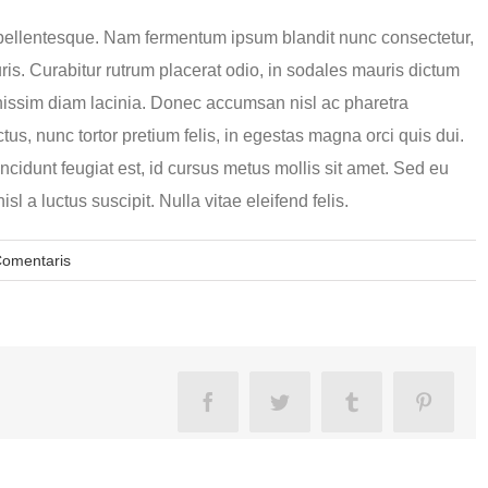
 pellentesque. Nam fermentum ipsum blandit nunc consectetur,
uris. Curabitur rutrum placerat odio, in sodales mauris dictum
ignissim diam lacinia. Donec accumsan nisl ac pharetra
us, nunc tortor pretium felis, in egestas magna orci quis dui.
ncidunt feugiat est, id cursus metus mollis sit amet. Sed eu
l a luctus suscipit. Nulla vitae eleifend felis.
Comentaris
Facebook
Twitter
Tumblr
Pinteres