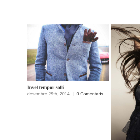
Llocs relacionats
omentaris
Invel tempor solli
desembre 29th, 2014
|
0 Comentaris