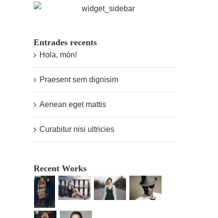
Entrades recents
Hola, món!
Praesent sem dignisim
Aenean eget mattis
Curabitur nisi ultricies
Praesent sem dignisim
Duis tempor turpis neque
desembre 29th, 2014
|
0 C
desembre 29th, 2014
|
0 Comentaris
Recent Works