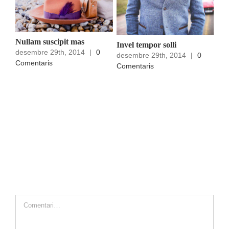
Nullam suscipit mas
Invel tempor solli
desembre 29th, 2014
|
0
desembre 29th, 2014
|
0
Comentaris
Comentaris
Mae
des
Com
Deixeu un comentari
Comment