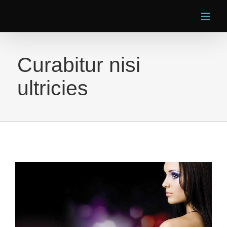
Skip
to
content
Curabitur nisi
ultricies
View
Larger
Image