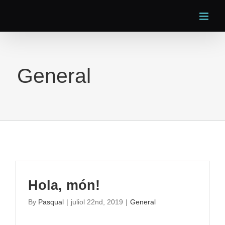
Skip
to
content
General
Hola, món!
By
Pasqual
|
juliol 22nd, 2019
|
General