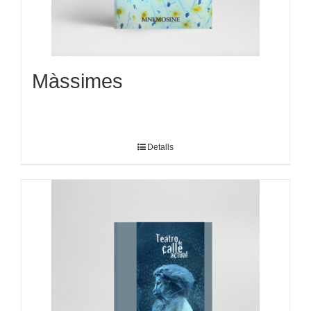
Màssimes
Detalls