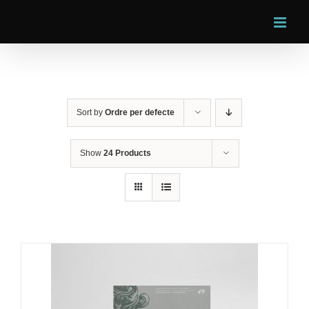
Skip
to
content
Sort by
Ordre per defecte
Show
24 Products