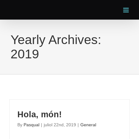
Skip
to
content
Yearly Archives:
2019
Hola, món!
By
Pasqual
|
juliol 22nd, 2019
|
General