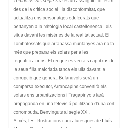
Tombatossals segle XXI
és un assaig-ficció, escrit
des de la crítica social i la disconformitat, que
actualitza uns personatges edulcorats que
pertanyen a la mitologia local castellonenca i els
situa davant les misèries de la realitat actual. El
Tombatossals que arrabassa muntanyes ara no fa
més que preparar els solars per a les
requalificacions. El rei que es ven als capritxos de
la seua filla malcriada tanca els ulls davant la
corrupció que genera. Bufanúvols serà un
comparsa executor, Arrancapins convertirà els
solars ens urbanitzacions i Tragapinyols farà
propaganda en una televisió polititzada d’una cort
corrompuda. Benvinguts al segle XXI.
A més, les il·lustracions caricaturesques de
Lluís