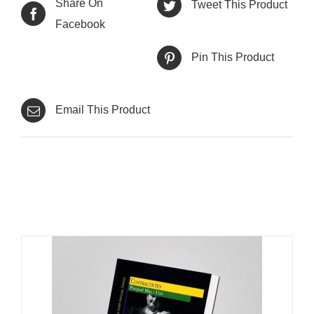
Share On
Tweet This Product
Facebook
Pin This Product
Email This Product
Productes relacionats