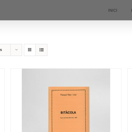
INICI
ts