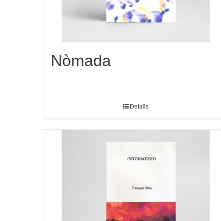
Nòmada
Detalls