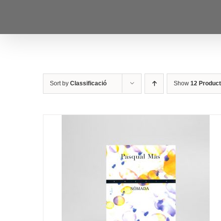
Skip
to
content
Sort by
Classificació
Show
12 Produc