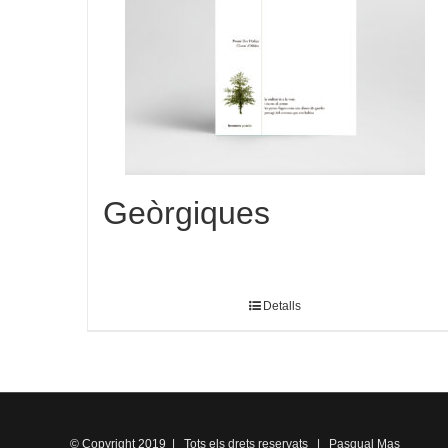
Geòrgiques
Detalls
© Copyright 2019 | Tots els drets reservats | Pasqual Mas