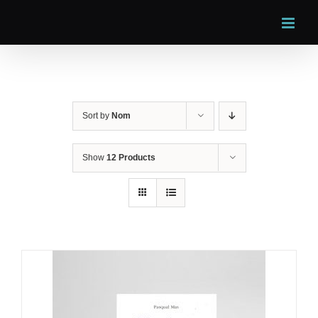
Skip
to
content
Sort by
Nom
Show
12 Products