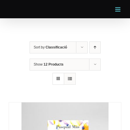
Skip
to
content
Sort by
Classificació
Show
12 Products