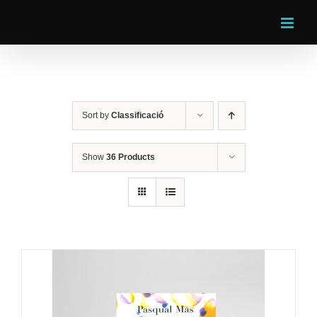
Skip
to
content
Sort by
Classificació
Show
36 Products