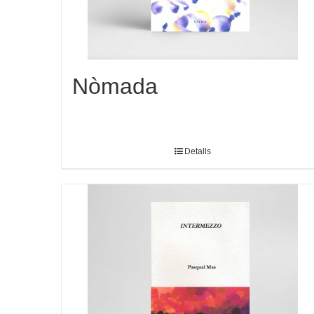
Nòmada
Detalls