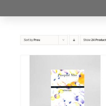
Skip
to
content
Sort by
Preu
Show
24 Produc