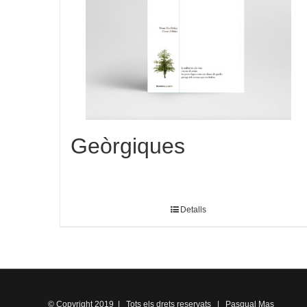
Geòrgiques
Detalls
© Copyright 2019 | Tots els drets reservats | Pasqual Mas