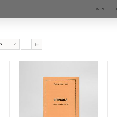
INICI
ts