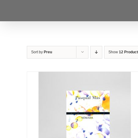
Skip
to
content
Sort by
Preu
Show
12 Produc