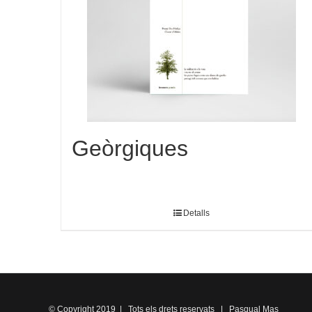
Geòrgiques
Detalls
© Copyright 2019 | Tots els drets reservats | Pasqual Mas