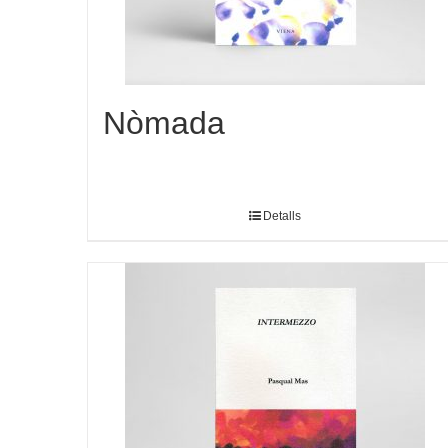
Nòmada
Detalls