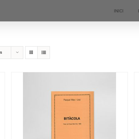
INICI
ts