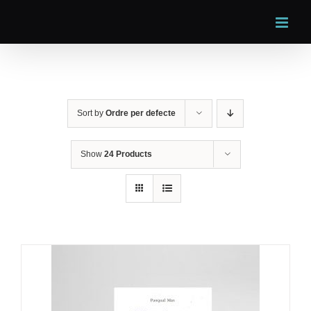
Skip
to
content
Sort by
Ordre per defecte
Show
24 Products