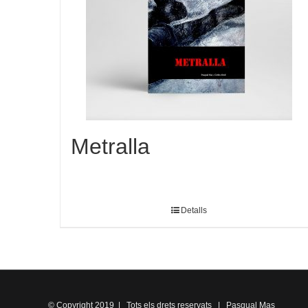
Metralla
Detalls
© Copyright 2019 | Tots els drets reservats | Pasqual Mas