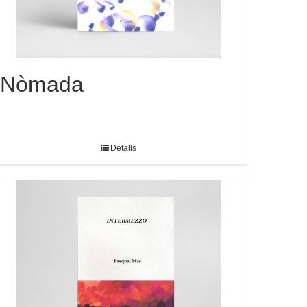
Nòmada
Detalls