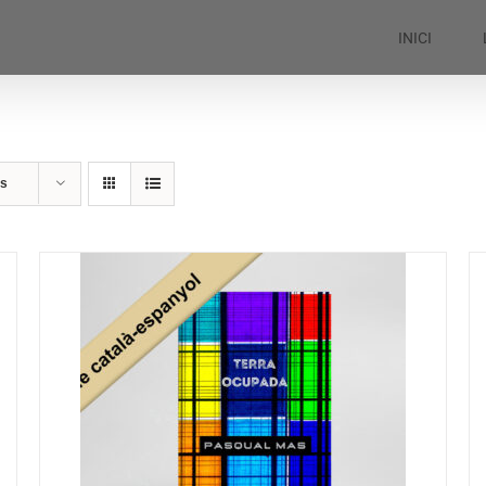
INICI
ts