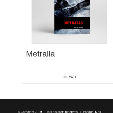
Metralla
Detalls
© Copyright 2019 | Tots els drets reservats | Pasqual Mas