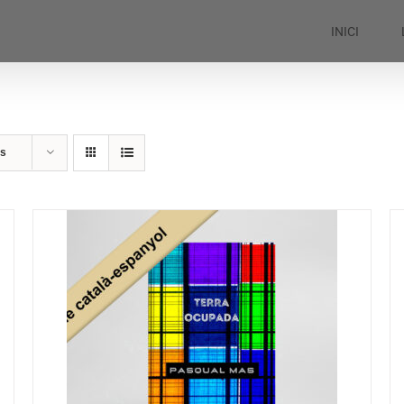
INICI
ts