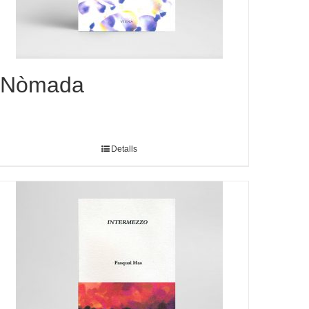
Nòmada
Detalls