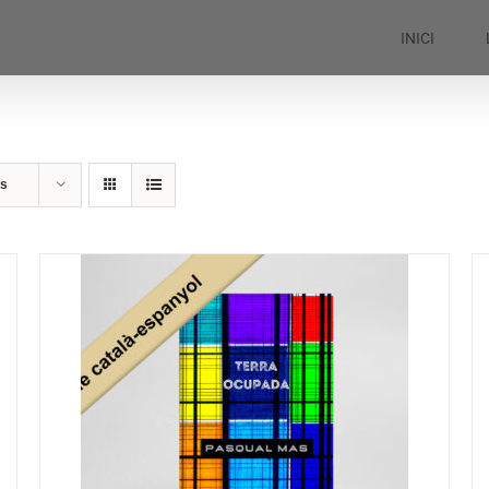
INICI
ts