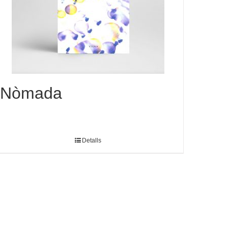
Nòmada
Detalls