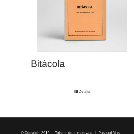
Bitàcola
Detalls
© Copyright 2019 | Tots els drets reservats | Pasqual Mas