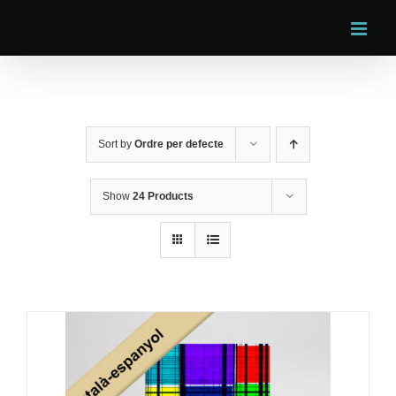
Skip
to
content
Sort by
Ordre per defecte
Show
24 Products