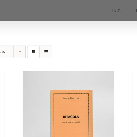
INICI
cts