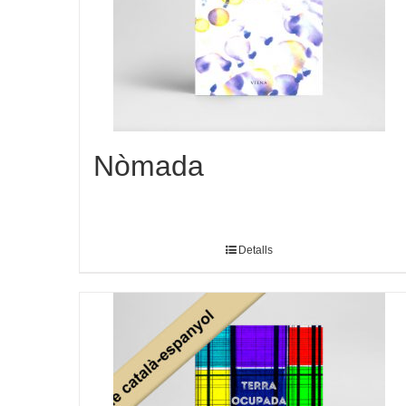
Nòmada
Detalls