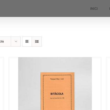
INICI
cts