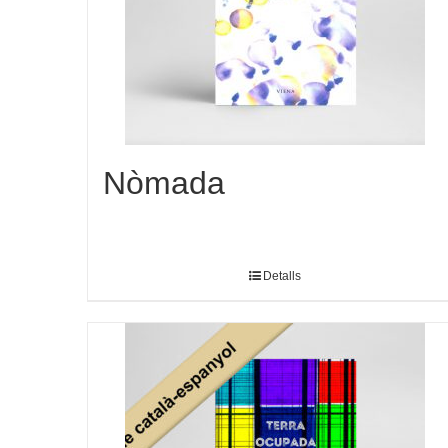
Nòmada
Detalls