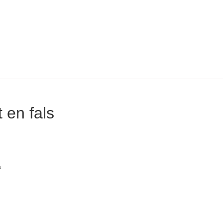
t en fals
s