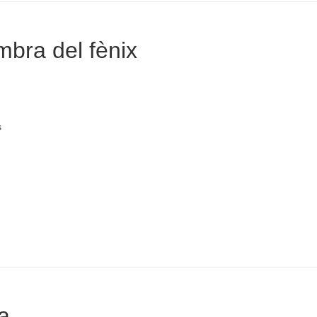
mbra del fènix
s
a