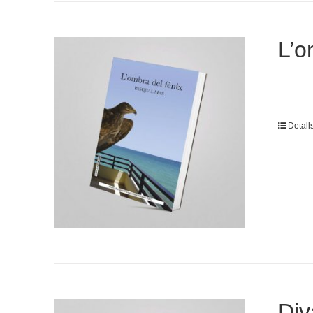
L’o
Detall
Div