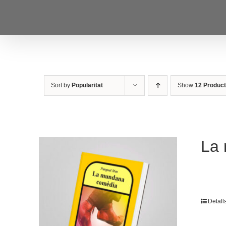
Skip
to
content
Sort by
Popularitat
Show
12 Produc
La
Detall