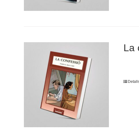
La 
Detall