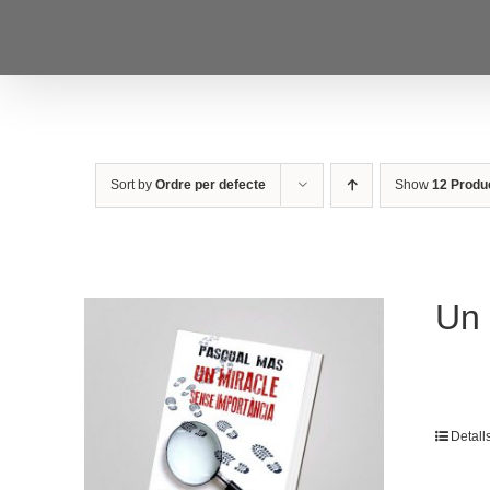
Skip
to
content
Sort by
Ordre per defecte
Show
12 Produ
Un 
Detall