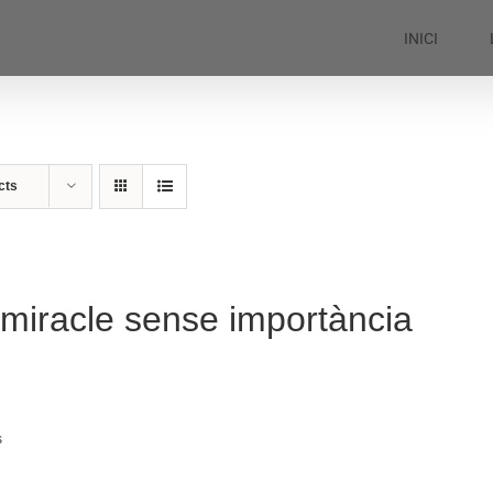
INICI
cts
miracle sense importància
s