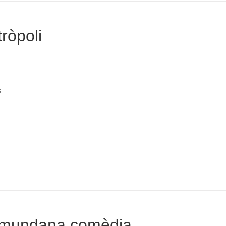
ròpoli
s
 mundana comèdia