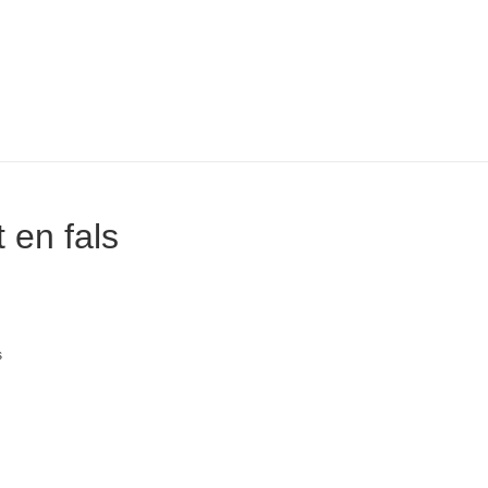
t en fals
s