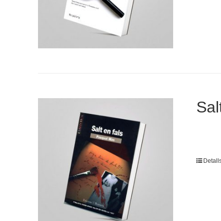
Sal
Detall