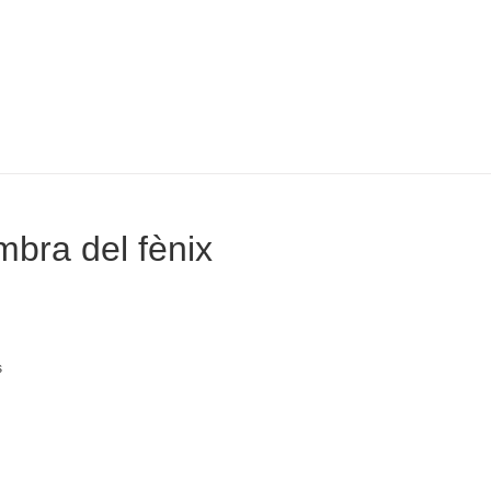
mbra del fènix
s