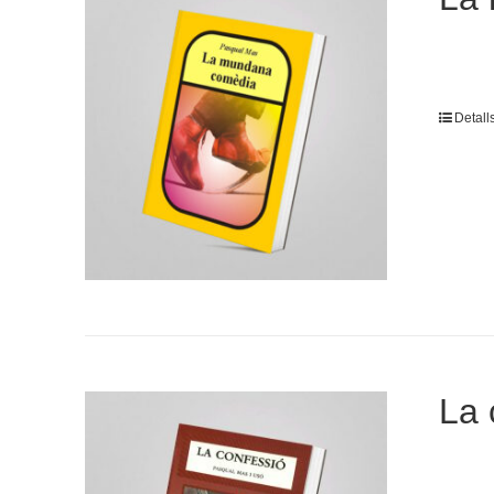
Detall
La 