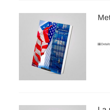
Met
Detall
La