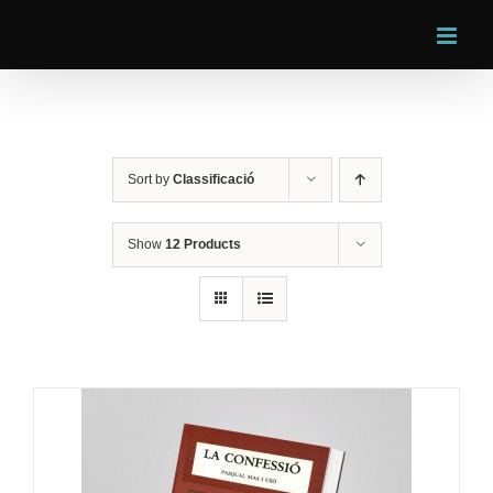
Skip
to
content
Sort by
Classificació
Show
12 Products