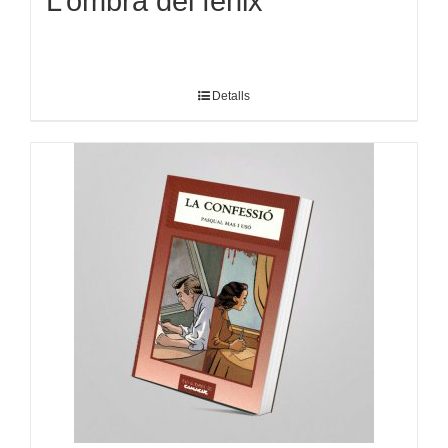
L’ombra del fènix
Detalls